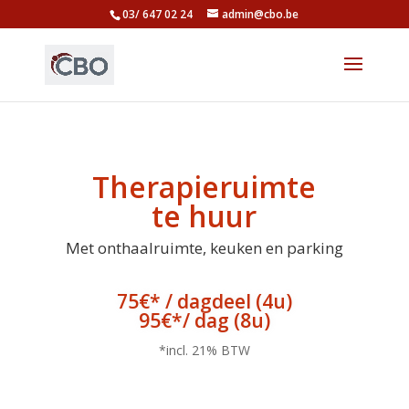
03/ 647 02 24
admin@cbo.be
Therapieruimte
te huur
Met onthaalruimte, keuken en parking
75€* / dagdeel (4u)
95€*/ dag (8u)
*incl. 21% BTW