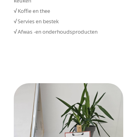
keuken
√
Koffie en thee
√
Servies en bestek
√
Afwas -en onderhoudsproducten